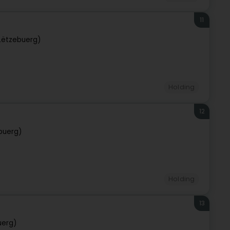
11
Lëtzebuerg)
Holding
12
buerg)
Holding
13
uerg)