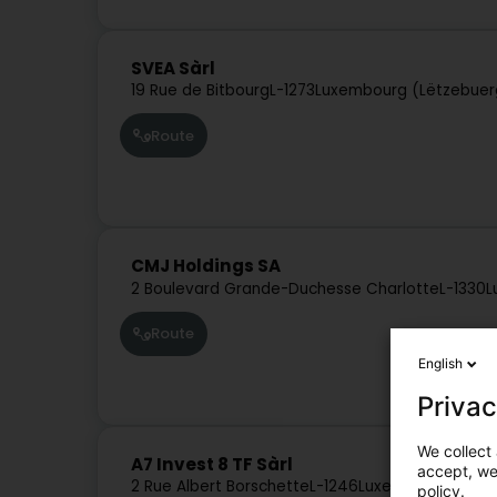
SVEA Sàrl
19 Rue de Bitbourg
L-1273
Luxembourg (Lëtzebuer
Route
CMJ Holdings SA
2 Boulevard Grande-Duchesse Charlotte
L-1330
L
Route
English
Privac
We collect 
A7 Invest 8 TF Sàrl
accept, we'
2 Rue Albert Borschette
L-1246
Luxembourg (Lëtz
policy.