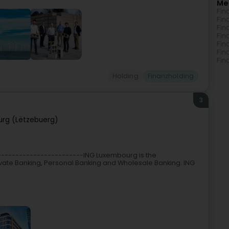
Me
Fin
Fin
Fin
Fin
Fin
Fin
Fin
Holding
Finanzholding
3
rg (Lëtzebuerg)
------------------------ING Luxembourg is the
ivate Banking, Personal Banking and Wholesale Banking. ING