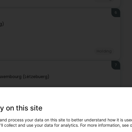
6
g)
Holding
7
uxembourg (Lëtzebuerg)
Holding
y on this site
8
and process your data on this site to better understand how it is used
ll collect and use your data for analytics. For more information, see 
ebuerg)