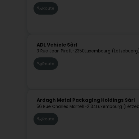
Route
ADL Vehicle Sàrl
3 Rue Jean Piret
L-2350
Luxembourg (Lëtzebuerg
Route
Ardagh Metal Packaging Holdings Sàrl
56 Rue Charles Martel
L-2134
Luxembourg (Lëtze
Route