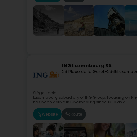
ING Luxembourg SA
26 Place de la Gare
L-2965
Luxembou
Siège social.------------------------------------
Luxembourg subsidiary of ING Group, focusing on Pr
has been active in Luxembourg since 1960 as a...
Website
Route