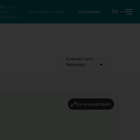
den Sie
DE
eine
Rückwärtssuche
Anmelden
atperson
Sortieren nach
Relevanz
Karte vergrößern