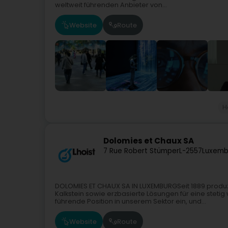
weltweit führenden Anbieter von...
Website
Route
H
Dolomies et Chaux SA
7 Rue Robert Stümper
L-2557
Luxemb
DOLOMIES ET CHAUX SA IN LUXEMBURGSeit 1889 produzier
Kalkstein sowie erzbasierte Lösungen für eine ste
führende Position in unserem Sektor ein, und...
Website
Route