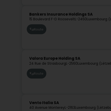
Bankers Insurance Holdings SA
15 Boulevard F-D Roosevelt
L-2450
Luxembourg (
Route
Valora Europe Holding SA
24 Rue de Strasbourg
L-2560
Luxembourg (Lëtze
Route
Vento Italia SA
40 Avenue Monterey
L-2163
Luxembourg (Lëtzeb