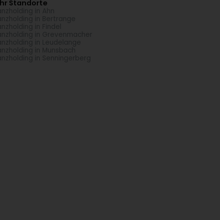
hr Standorte
anzholding in Ahn
anzholding in Bertrange
anzholding in Findel
anzholding in Grevenmacher
anzholding in Leudelange
anzholding in Munsbach
anzholding in Senningerberg