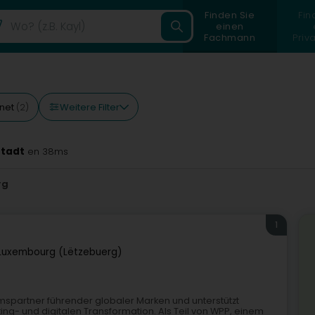
Finden Sie
Fin
einen
Fachmann
Priv
Weitere Filter
fnet
(2)
Stadt
en 38ms
rg
1
Luxembourg (Lëtzebuerg)
spartner führender globaler Marken und unterstützt
ng- und digitalen Transformation. Als Teil von WPP, einem