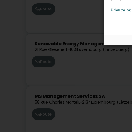
Route
Privacy po
Renewable Energy Management Sàrl
21 Rue Glesener
L-1631
Luxembourg (Lëtzebuerg)
Route
MS Management Services SA
58 Rue Charles Martel
L-2134
Luxembourg (Lëtze
Route