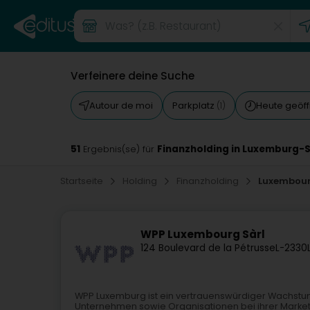
Verfeinere deine Suche
Autour de moi
Parkplatz
Heute geöf
(1)
51
Finanzholding in Luxemburg-
Ergebnis(se) für
Startseite
Holding
Finanzholding
Luxembou
WPP Luxembourg Sàrl
124 Boulevard de la Pétrusse
L-2330
WPP Luxemburg ist ein vertrauenswürdiger Wachstum
Unternehmen sowie Organisationen bei ihrer Marketi