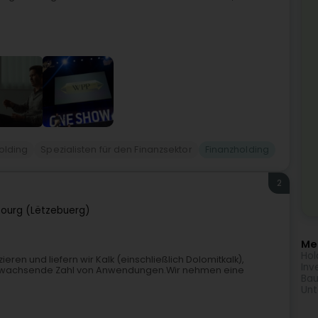
olding
Spezialisten für den Finanzsektor
Finanzholding
2
ourg (Lëtzebuerg)
Meh
Hol
en und liefern wir Kalk (einschließlich Dolomitkalk),
Inv
tig wachsende Zahl von Anwendungen.Wir nehmen eine
Bau
Unt