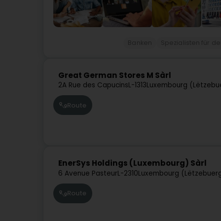
Banken
Spezialisten für d
Great German Stores M Sàrl
2A Rue des Capucins
L-1313
Luxembourg (Lëtzebu
Route
EnerSys Holdings (Luxembourg) Sàrl
6 Avenue Pasteur
L-2310
Luxembourg (Lëtzebuer
Route