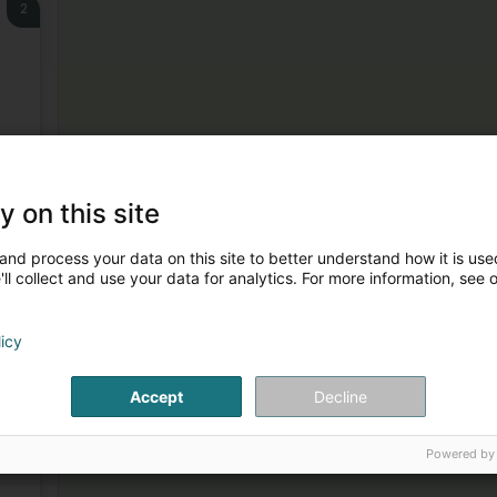
2
3
y on this site
)
and process your data on this site to better understand how it is used
ll collect and use your data for analytics. For more information, see 
licy
Accept
Decline
4
Powered by