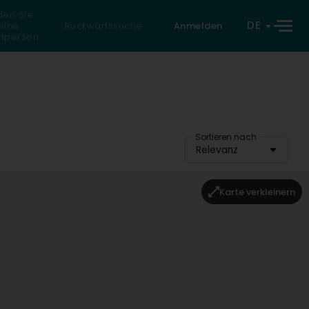
den Sie
DE
eine
Rückwärtssuche
Anmelden
atperson
Sortieren nach
Relevanz
Karte verkleinern