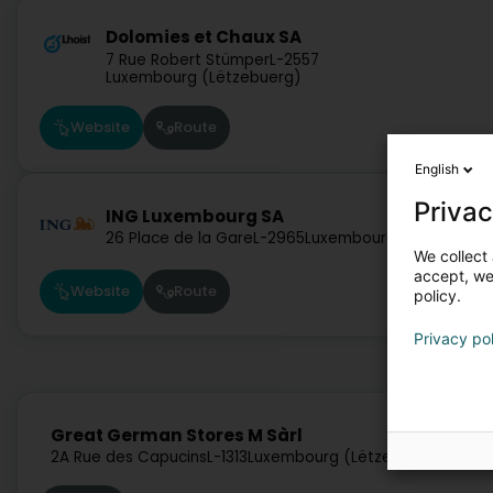
Dolomies et Chaux SA
7 Rue Robert Stümper
L-2557
Luxembourg (Lëtzebuerg)
Website
Route
English
Privac
ING Luxembourg SA
26 Place de la Gare
L-2965
Luxembourg (Lëtzebuerg
We collect 
accept, we'
Website
Route
policy.
Privacy po
Great German Stores M Sàrl
2A Rue des Capucins
L-1313
Luxembourg (Lëtzebuerg)