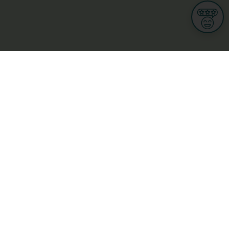
Informationen
Nutzungsbedingungen
Allgemeine Geschäftsbedingungen
Datenschutz
iness
Meine Rechte DSGVO
t
Cookies-Einstellungen
Gewerblich
Handel
Hotel, Restaurant, Wirtshaus
rt und Wellness
ge
L-3670 Kayl