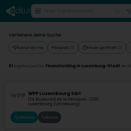
Verfeinere deine Suche
Autour de moi
Parkplatz
Heute geöffnet
(1)
(2)
51
Finanzholding in Luxemburg-Stadt
Ergebnis(se) für
en 5
WPP Luxembourg Sàrl
124 Boulevard de la Pétrusse
L-2330
Luxembourg (Lëtzebuerg)
Website
Route