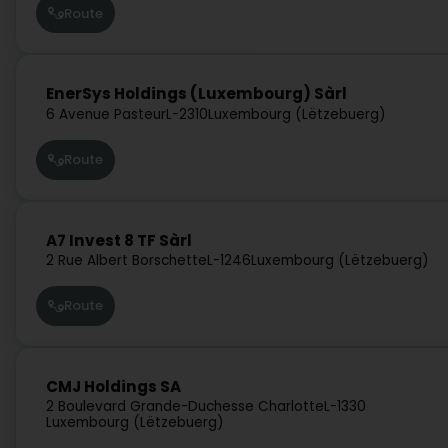
Route
EnerSys Holdings (Luxembourg) Sàrl
6 Avenue Pasteur
L-2310
Luxembourg (Lëtzebuerg)
Route
A7 Invest 8 TF Sàrl
2 Rue Albert Borschette
L-1246
Luxembourg (Lëtzebuerg)
Route
CMJ Holdings SA
2 Boulevard Grande-Duchesse Charlotte
L-1330
Luxembourg (Lëtzebuerg)