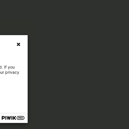
. If you
our privacy