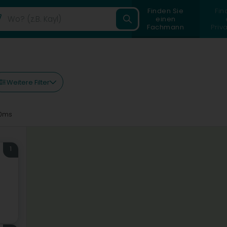
Finden Sie
Fin
einen
Fachmann
Priv
Weitere Filter
0ms
1