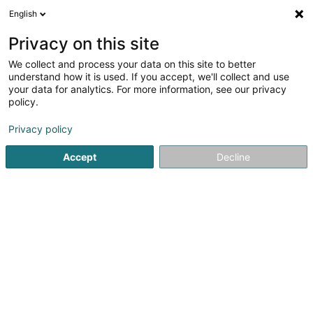
English
DE
Privacy on this site
We collect and process your data on this site to better
Verfeinere deine Suche
understand how it is used. If you accept, we'll collect and use
your data for analytics. For more information, see our privacy
Autour de moi
Bestbewertet
Barrierefreier Zuga
(1)
policy.
242
Ergebnis(se) für
Privacy policy
Eingetragener verein in Esch-sur-Alzette
en 53ms
Accept
Decline
Startseite
Öffentlicher Dienst
Eingetragener verein
Esch-
221
i am esch twenty too Asbl
34 Rue Victor Hugo
L-4140
Esch-sur-Alzette (Esch-Uelzecht)
Öffentlicher Dienst