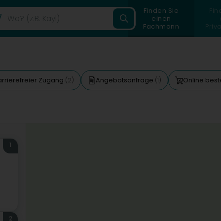
Finden Sie
Fin
einen
Fachmann
Priv
arrierefreier Zugang
Angebotsanfrage
Online best
(2)
(1)
1
2