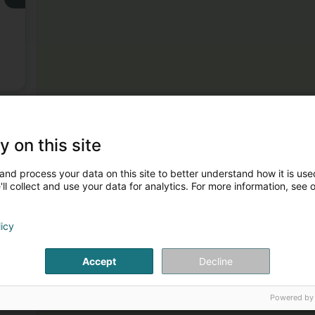
y on this site
and process your data on this site to better understand how it is used
ll collect and use your data for analytics. For more information, see 
licy
Accept
Decline
Powered by