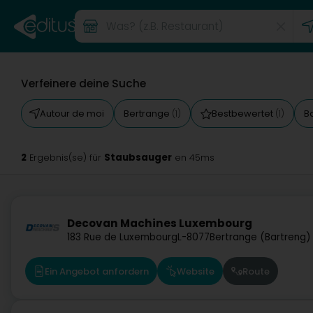
Verfeinere deine Suche
Autour de moi
Bertrange
Bestbewertet
B
(1)
(1)
2
Staubsauger
Ergebnis(se) für
en 45ms
Decovan Machines Luxembourg
183 Rue de Luxembourg
L-8077
Bertrange (Bartreng)
Ein Angebot anfordern
Website
Route