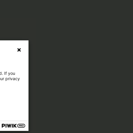
. If you
our privacy