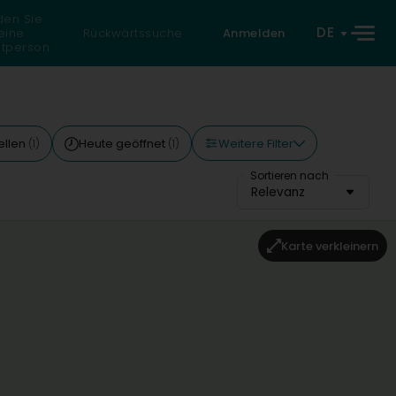
den Sie
DE
eine
Rückwärtssuche
Anmelden
atperson
Weitere Filter
ellen
Heute geöffnet
(1)
(1)
Sortieren nach
Relevanz
Karte verkleinern