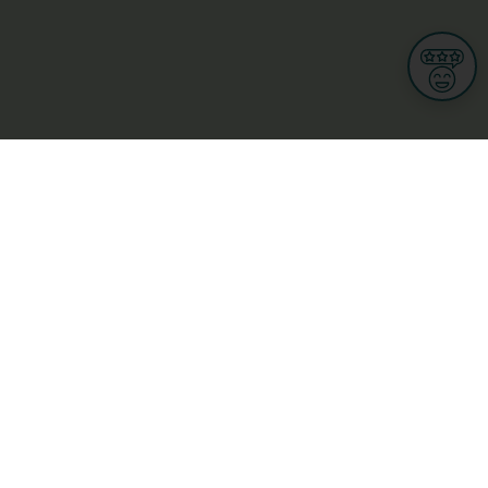
Informationen
Nutzungsbedingungen
Allgemeine Geschäftsbedingungen
Datenschutz
iness
Meine Rechte DSGVO
t
Cookies-Einstellungen
Gewerblich
Handel
Hotel, Restaurant, Wirtshaus
rt und Wellness