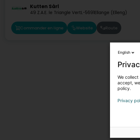
Kutten Sàrl
49 Z.A.E. le Triangle Vert
L-5691
Ellange (Elleng)
Commander en ligne
Website
Route
English
Privac
We collect 
accept, we'
policy.
Privacy po