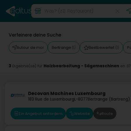
Verfeinere deine Suche
Autour de moi
Bertrange
Bestbewertet
P
(1)
(1)
3
Holzbearbeitung - Sägemaschinen
Ergebnis(se) für
en 3
Decovan Machines Luxembourg
183 Rue de Luxembourg
L-8077
Bertrange (Bartreng)
Ein Angebot anfordern
Website
Route