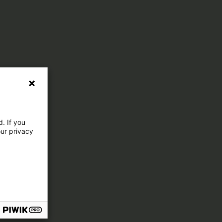
. If you
our privacy