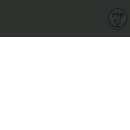
Informationen
Nutzungsbedingungen
Allgemeine Geschäftsbedingungen
Datenschutz
iness
Meine Rechte DSGVO
t
Cookies-Einstellungen
Gewerblich
Handel
Hotel, Restaurant, Wirtshaus
rt und Wellness