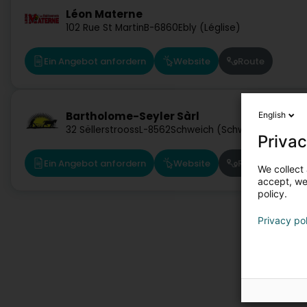
Léon Materne
102 Rue St Martin
B-6860
Ebly (Léglise)
Ein Angebot anfordern
Website
Route
Bartholome-Seyler Sàrl
English
32 Sëllerstrooss
L-8562
Schweich (Schweech)
Privac
Ein Angebot anfordern
Website
Route
We collect 
accept, we'
policy.
Privacy po