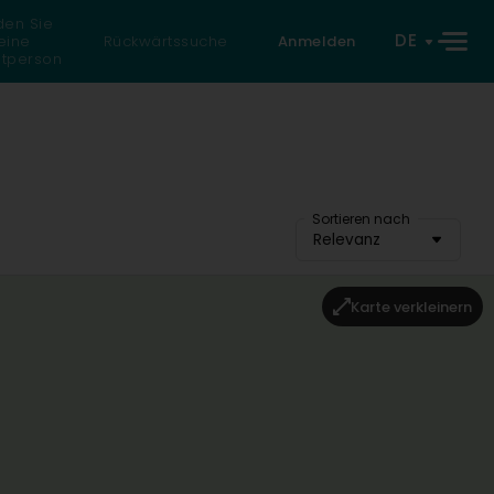
den Sie
DE
eine
Rückwärtssuche
Anmelden
atperson
Sortieren nach
Relevanz
Karte verkleinern