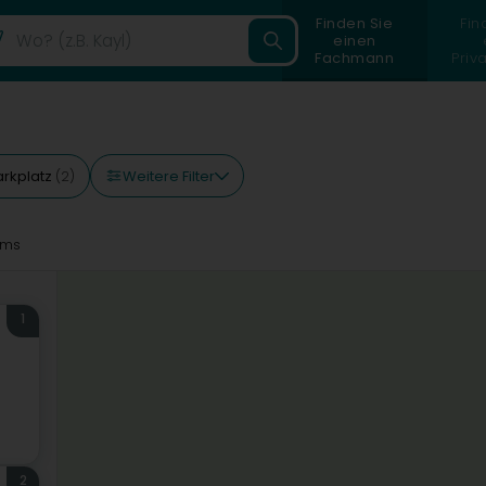
Finden Sie
Fin
einen
Fachmann
Priv
Weitere Filter
arkplatz
(2)
7ms
1
2