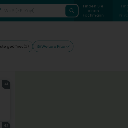
Finden Sie
Fin
einen
Fachmann
Priv
Weitere Filter
ute geöffnet
(2)
41
42