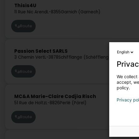
Thisis4U
11 Rue Nic Arend
L-8355
Garnich (Garnech)
Route
Passion Select SARLS
English
3 Chemin Vert
L-3878
Schifflange (Schëffleng)
Privac
Route
We collect 
accept, we'
policy.
MC&A Marie-Claire Codjia Risch
Privacy po
51 Rue de Holtz
L-8826
Perlé (Pärel)
Route