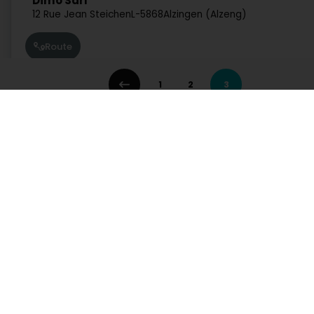
Dimo Sàrl
12 Rue Jean Steichen
L-5868
Alzingen (Alzeng)
Route
1
2
3
Plan B Sàrl
7 Cité Grand-Duc Jean
L-7233
Bereldange (Bäreldeng)
Route
Dienste
Praktisch
Les Drôles Shop Thomas Leduc
Suche nach Aktivität
Notdienst Apotheken
Suche nach Stadt
Notdienst Kliniken
291 Rue de Rollingergrund
L-2441
Luxembourg (Lëtzebuerg)
Ein Angebot anfordern
Verkehrsinformationen
Lebensstill
Postleitzahlen
Route
Rufen Sie direkt eine Aktivität in Luxemburg auf
Autowerkstatt, Verkehr und Mobilität
Bank, Finanz, Versich
Kipper Frederik
Kommunikation und Multimedia
Kultur, Freizeit und Touris