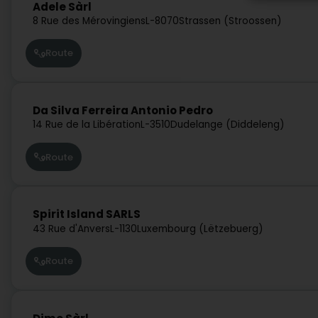
Adele Sàrl
8 Rue des Mérovingiens
L-8070
Strassen (Stroossen)
Route
Da Silva Ferreira Antonio Pedro
14 Rue de la Libération
L-3510
Dudelange (Diddeleng)
Route
Spirit Island SARLS
43 Rue d'Anvers
L-1130
Luxembourg (Lëtzebuerg)
Route