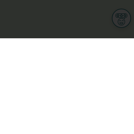
Informationen
Nutzungsbedingungen
Allgemeine Geschäftsbedingungen
Datenschutz
iness
Meine Rechte DSGVO
t
Cookies-Einstellungen
Gewerblich
Handel
Hotel, Restaurant, Wirtshaus
rt und Wellness