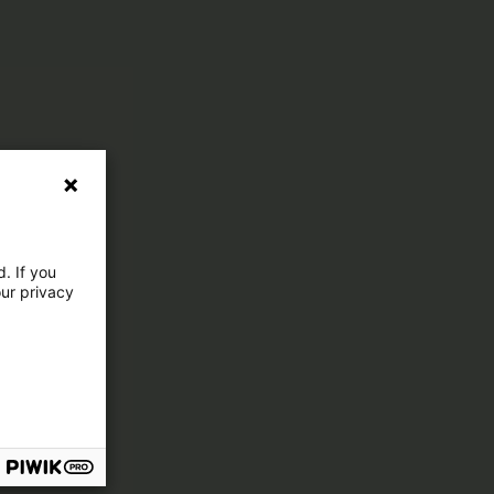
. If you
our privacy