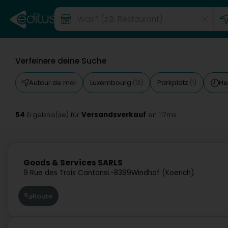
Verfeinere deine Suche
Autour de moi
Luxembourg
Parkplatz
He
(13)
(1)
54
Versandsverkauf
Ergebnis(se) für
en 117ms
Goods & Services SARLS
9 Rue des Trois Cantons
L-8399
Windhof (Koerich)
Route