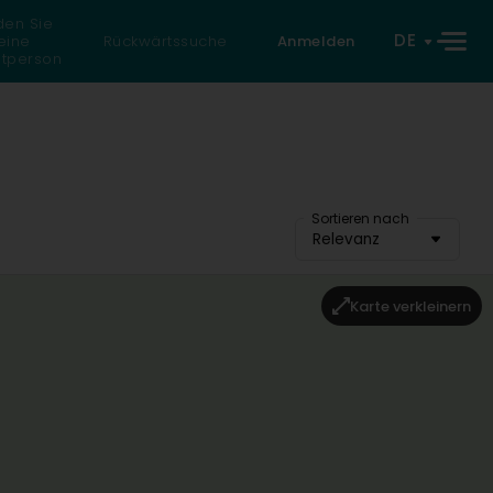
den Sie
DE
eine
Rückwärtssuche
Anmelden
atperson
Sortieren nach
Relevanz
Karte verkleinern