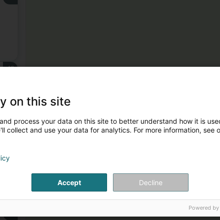
43
y on this site
and process your data on this site to better understand how it is used
ll collect and use your data for analytics. For more information, see 
44
licy
Accept
Decline
Powered by
45