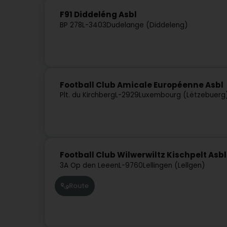
F91 Diddeléng Asbl
BP 278
L-3403
Dudelange (Diddeleng)
Football Club Amicale Européenne Asbl
Plt. du Kirchberg
L-2929
Luxembourg (Lëtzebuerg
Football Club Wilwerwiltz Kischpelt Asbl
3A Op den Leeen
L-9760
Lellingen (Lellgen)
Route