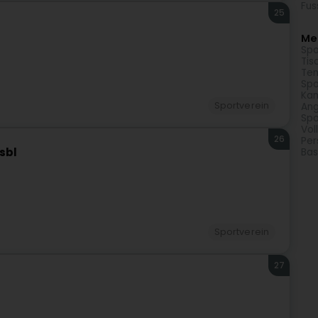
Fus
25
Meh
Spo
Tis
Ten
Spo
Kam
Sportverein
Ang
Spo
Vol
26
Per
sbl
Bas
Sportverein
27