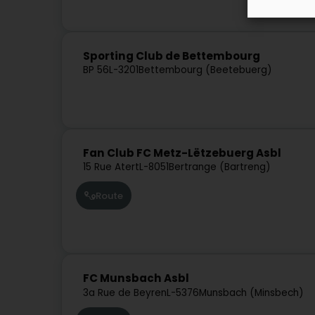
Sporting Club de Bettembourg
BP 56
L-3201
Bettembourg (Beetebuerg)
Fan Club FC Metz-Lëtzebuerg Asbl
15 Rue Atert
L-8051
Bertrange (Bartreng)
Route
FC Munsbach Asbl
3a Rue de Beyren
L-5376
Munsbach (Minsbech)