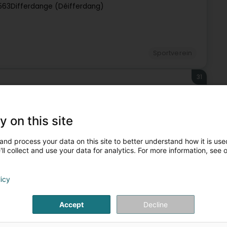
563
Differdange (Déifferdang)
Sportverein
31
sch-Uelzecht)
y on this site
and process your data on this site to better understand how it is used
Sportverein
ll collect and use your data for analytics. For more information, see 
32
licy
Accept
Decline