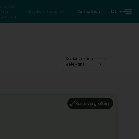
den Sie
DE
eine
Rückwärtssuche
Anmelden
atperson
Sortieren nach
Relevanz
Karte vergrößern