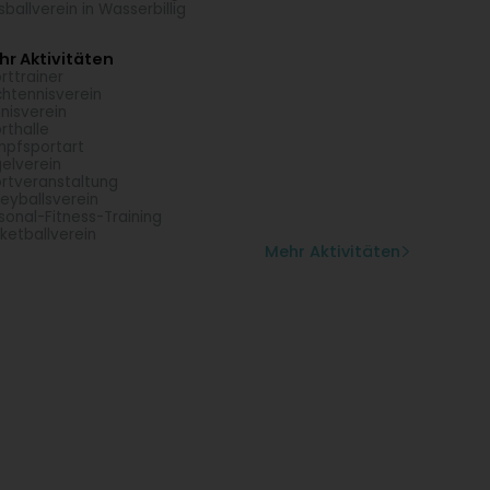
sballverein in Wasserbillig
r Aktivitäten
rttrainer
chtennisverein
nisverein
rthalle
pfsportart
elverein
rtveranstaltung
leyballsverein
sonal-Fitness-Training
ketballverein
Mehr Aktivitäten