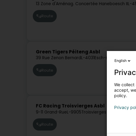
13 Zone d'Aménag. Concertée Haneboesch II
L-4
Route
Green Tigers Péiteng Asbl
39 Rue Zenon Bernard
L-4031
Esch-sur-Alzette (E
English
Route
Privac
We collect 
accept, we'
policy.
FC Racing Troisvierges Asbl
Privacy po
9-11 Grand-Rue
L-9905
Troisvierges (Ëlwen)
Route