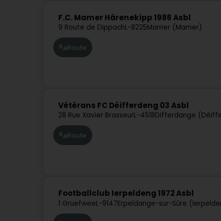
F.C. Mamer Härenekipp 1986 Asbl
9 Route de Dippach
L-8225
Mamer (Mamer)
Route
Vétérans FC Déifferdeng 03 Asbl
28 Rue Xavier Brasseur
L-4518
Differdange (Déiff
Route
Footballclub Ierpeldeng 1972 Asbl
1 Gruefwee
L-9147
Erpeldange-sur-Sûre (Ierpeld