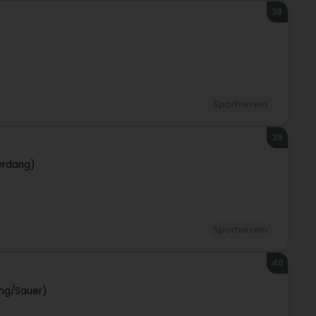
38
Sportverein
39
erdang)
Sportverein
40
eng/Sauer)