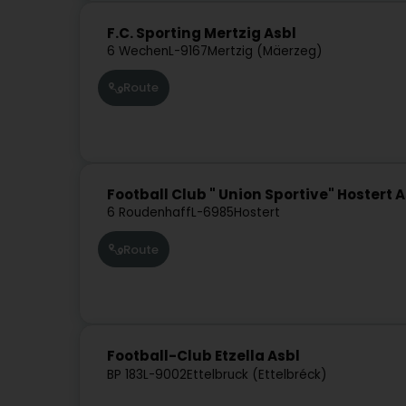
F.C. Sporting Mertzig Asbl
6 Wechen
L-9167
Mertzig (Mäerzeg)
Route
Football Club " Union Sportive" Hostert A
6 Roudenhaff
L-6985
Hostert
Route
Football-Club Etzella Asbl
BP 183
L-9002
Ettelbruck (Ettelbréck)