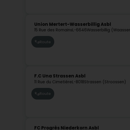
Union Mertert-Wasserbillig Asbl
15 Rue des Romains
L-6646
Wasserbillig (Waasse
Route
F.C Una Strassen Asbl
11 Rue du Cimetière
L-8018
Strassen (Stroossen)
Route
FC Progrès Niederkorn Asbl