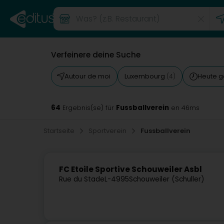
Verfeinere deine Suche
Autour de moi
Luxembourg
Heute g
(4)
64
Fussballverein
Ergebnis(se) für
en 46ms
Startseite
Sportverein
Fussballverein
FC Etoile Sportive Schouweiler Asbl
Rue du Stade
L-4995
Schouweiler (Schuller)