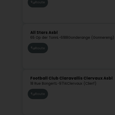
Route
All Stars Asbl
65 Op der Tonn
L-6188
Gonderange (Gonnereng)
Route
Football Club Claravallis Clervaux Asbl
18 Rue Bongert
L-9714
Clervaux (Clierf)
Route