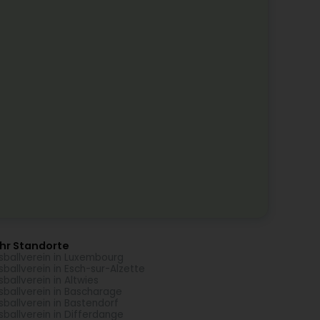
hr Standorte
sballverein in Luxembourg
sballverein in Esch-sur-Alzette
sballverein in Altwies
sballverein in Bascharage
sballverein in Bastendorf
sballverein in Differdange