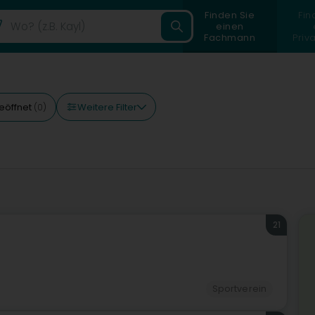
Finden Sie
Fin
einen
Fachmann
Priv
Weitere Filter
eöffnet
(0)
21
Sportverein