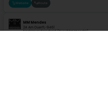
Website
Route
MM Mendes
2A Am Duerf
L-9461
Nachtmanderscheid (Nuechtmanescht)
Ein Angebot anfordern
Route
Dienste
Praktisch
Menuiserie Kersch
6 Weekerstrooss
L-6830
Berbourg (Berbuerg)
Suche nach Aktivität
Notdienst Apotheken
Suche nach Stadt
Notdienst Kliniken
Website
Route
Ein Angebot anfordern
Verkehrsinformationen
Lebensstill
Postleitzahlen
Rufen Sie direkt eine Aktivität in Luxemburg auf
ARsteel
29 Zone op Zaemer
L-4959
Autowerkstatt, Verkehr und Mobilität
Bank, Finanz, Versich
Bascharage (Nidderkäerjeng)
Kommunikation und Multimedia
Kultur, Freizeit und Touris