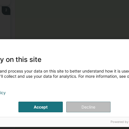
2
3
y on this site
and process your data on this site to better understand how it is used
ll collect and use your data for analytics. For more information, see 
licy
Accept
Decline
4
Powered by