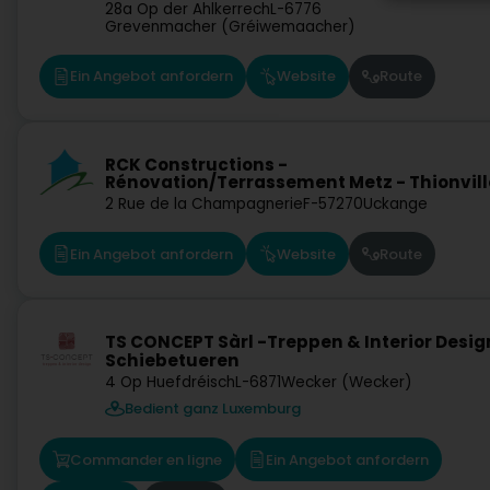
28a Op der Ahlkerrech
L-6776
Grevenmacher (Gréiwemaacher)
Ein Angebot anfordern
Website
Route
RCK Constructions -
Rénovation/Terrassement Metz - Thionvill
2 Rue de la Champagnerie
F-57270
Uckange
Ein Angebot anfordern
Website
Route
TS CONCEPT Sàrl -Treppen & Interior Desig
Schiebetueren
4 Op Huefdréisch
L-6871
Wecker (Wecker)
Bedient ganz Luxemburg
Commander en ligne
Ein Angebot anfordern