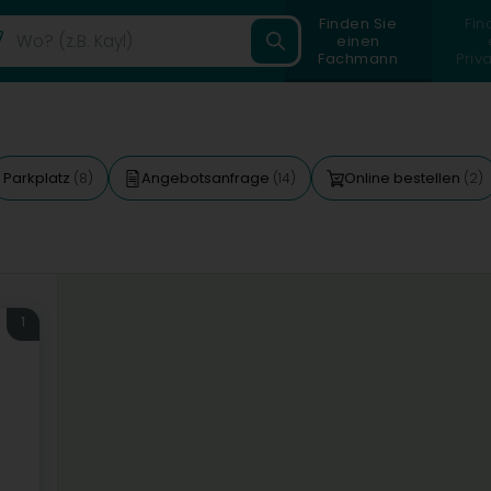
Finden Sie
Fin
einen
Fachmann
Priv
Parkplatz
Angebotsanfrage
Online bestellen
(8)
(14)
(2)
1