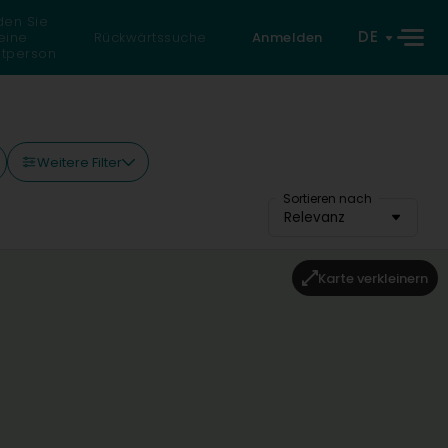
den Sie
DE
eine
Rückwärtssuche
Anmelden
atperson
Weitere Filter
Sortieren nach
Relevanz
Karte verkleinern