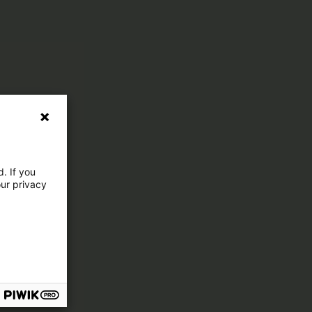
. If you
our privacy