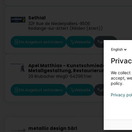
Sethial
32F Rue de Niederpallen
L-8506
Redange-sur-Attert (Réiden (Atert))
Ein Angebot anfordern
Website
Route
English
Privac
Apel Matthias - Kunstschmiede,
Metallgestaltung, Restaurierung
We collect 
29 Brubacher Weg
D-54296
Trier
accept, we'
policy.
Ein Angebot anfordern
Website
Route
Privacy po
metallic design Sàrl