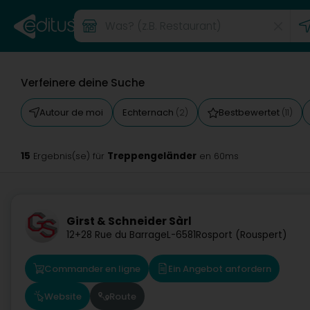
Verfeinere deine Suche
Autour de moi
Echternach
Bestbewertet
(2)
(11)
15
Treppengeländer
Ergebnis(se) für
en 60ms
Girst & Schneider Sàrl
12+28 Rue du Barrage
L-6581
Rosport (Rouspert)
Commander en ligne
Ein Angebot anfordern
Website
Route