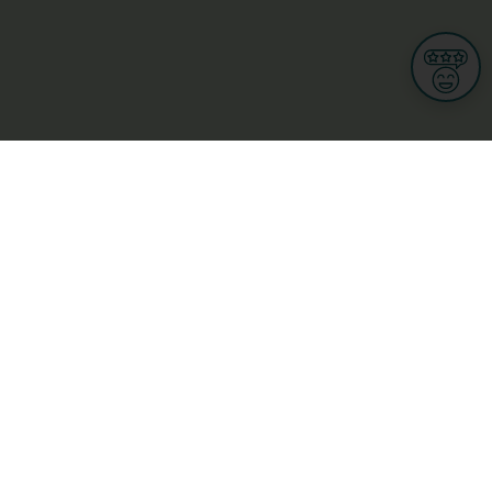
Informationen
Nutzungsbedingungen
Allgemeine Geschäftsbedingungen
Datenschutz
iness
Meine Rechte DSGVO
t
Cookies-Einstellungen
Gewerblich
Handel
Hotel, Restaurant, Wirtshaus
rt und Wellness