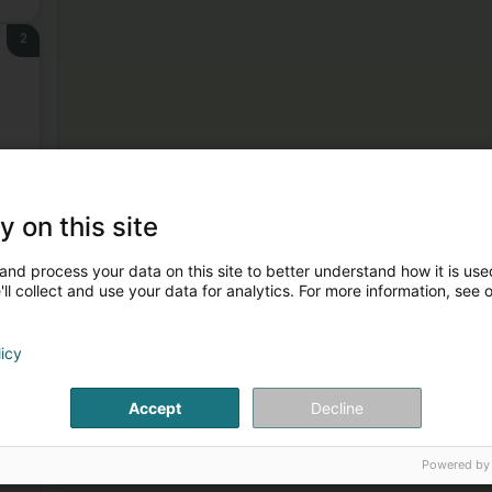
2
3
y on this site
and process your data on this site to better understand how it is used
ll collect and use your data for analytics. For more information, see 
licy
Accept
Decline
4
Powered by