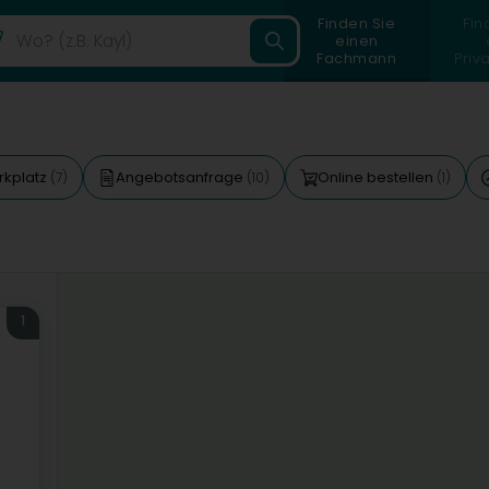
Finden Sie
Fin
einen
Fachmann
Priv
rkplatz
Angebotsanfrage
Online bestellen
(7)
(10)
(1)
1