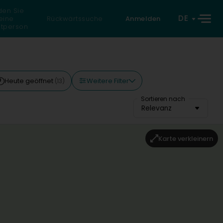
den Sie
DE
eine
Rückwärtssuche
Anmelden
atperson
Weitere Filter
Heute geöffnet
(13)
Sortieren nach
Relevanz
Karte verkleinern