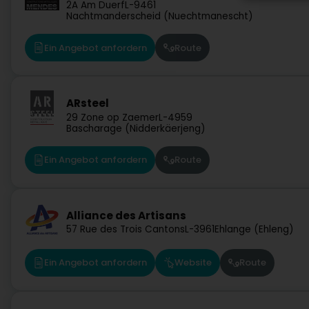
2A Am Duerf
L-9461
Nachtmanderscheid (Nuechtmanescht)
Ein Angebot anfordern
Route
ARsteel
29 Zone op Zaemer
L-4959
Bascharage (Nidderkäerjeng)
Ein Angebot anfordern
Route
Alliance des Artisans
57 Rue des Trois Cantons
L-3961
Ehlange (Ehleng)
Ein Angebot anfordern
Website
Route