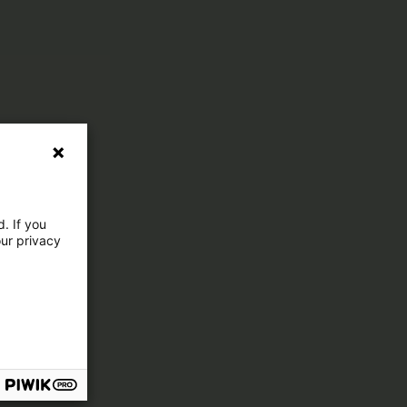
. If you
our privacy