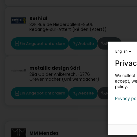
Sethial
32F Rue de Niederpallen
L-8506
Redange-sur-Attert (Réiden (Atert))
Ein Angebot anfordern
Website
Route
English
Privac
metallic design Sàrl
28a Op der Ahlkerrech
L-6776
We collect 
Grevenmacher (Gréiwemaacher)
accept, we'
policy.
Ein Angebot anfordern
Website
Route
Privacy po
MM Mendes