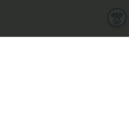
Informationen
Nutzungsbedingungen
Allgemeine Geschäftsbedingungen
Datenschutz
iness
Meine Rechte DSGVO
t
Cookies-Einstellungen
Gewerblich
Handel
Hotel, Restaurant, Wirtshaus
rt und Wellness