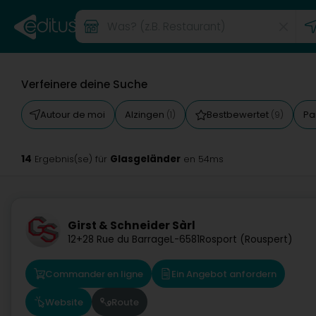
Verfeinere deine Suche
Autour de moi
Alzingen
Bestbewertet
Pa
(1)
(9)
14
Glasgeländer
Ergebnis(se) für
en 54ms
Girst & Schneider Sàrl
12+28 Rue du Barrage
L-6581
Rosport (Rouspert)
Commander en ligne
Ein Angebot anfordern
Website
Route