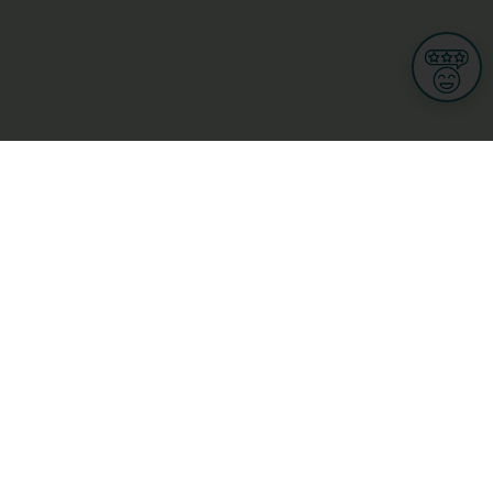
Informationen
Nutzungsbedingungen
Allgemeine Geschäftsbedingungen
Datenschutz
iness
Meine Rechte DSGVO
t
Cookies-Einstellungen
Gewerblich
Handel
Hotel, Restaurant, Wirtshaus
rt und Wellness