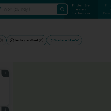
Finden Sie
Fin
einen
Fachmann
Priv
Weitere Filter
Heute geöffnet
(1)
(0)
1
2