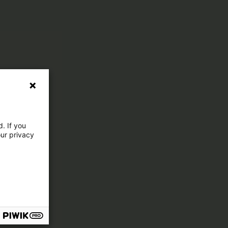
. If you
our privacy