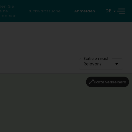
den Sie
DE
eine
Rückwärtssuche
Anmelden
atperson
Sortieren nach
Relevanz
Karte verkleinern