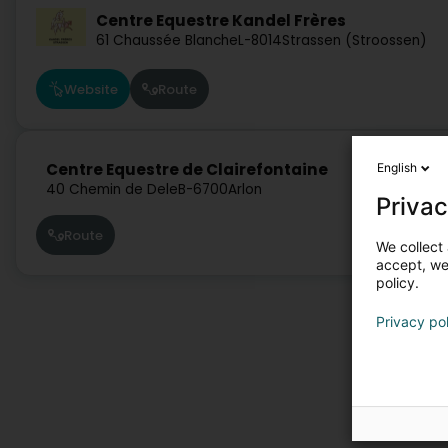
Centre Equestre Kandel Frères
61 Chaussée Blanche
L-8014
Strassen (Stroossen)
Website
Route
Centre Equestre de Clairefontaine
English
40 Chemin de Dele
B-6700
Arlon
Privac
Route
We collect 
accept, we'
policy.
Privacy po