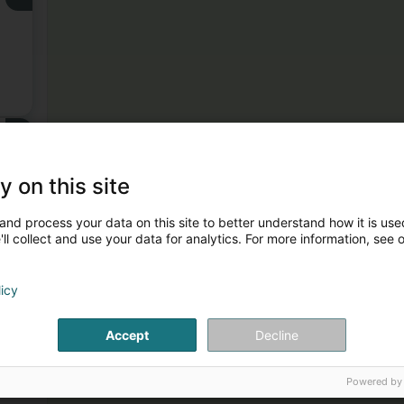
3
y on this site
and process your data on this site to better understand how it is used
ll collect and use your data for analytics. For more information, see 
licy
Accept
Decline
Powered by