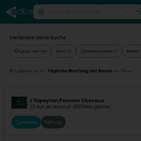
Verfeinere deine Suche
Autour de moi
Arlon
Bestbewertet
Reiten
(1)
(1)
3
Tägliche Wartung der Boxen
Ergebnis(se) für
en 79ms
L'Espeyran Pension Chevaux
33 Rue de Moscou
F-55150
Mangiennes
Website
Route