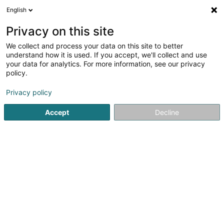
English
DE
Privacy on this site
We collect and process your data on this site to better
Verfeinere deine Suche
understand how it is used. If you accept, we'll collect and use
your data for analytics. For more information, see our privacy
Autour de moi
Luxembourg
Bestbewertet
(11)
(26)
policy.
63
Gesundheitsprodukt
Ergebnis(se) für
en 100ms
Privacy policy
Startseite
Medizin und Gesundheit
Pharmazeutisch
Gesu
Accept
Decline
61
MAGELLAN Medical Care
2 Rue Jean Engling
L-1466
Luxembourg (Lëtzebuerg)
Gesundheitsprodukt