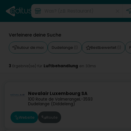
Verfeinere deine Suche
Autour de moi
Dudelange
Bestbewertet
(1)
(1)
3
Luftbehandlung
Ergebnis(se) für
en 33ms
Novalair Luxembourg SA
100 Route de Volmerange
L-3593
Dudelange (Diddeleng)
Website
Route