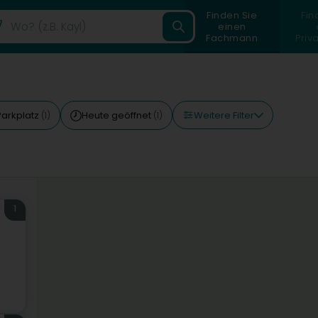
Finden Sie
Fin
einen
Fachmann
Priv
Weitere Filter
Parkplatz
Heute geöffnet
(1)
(1)
1