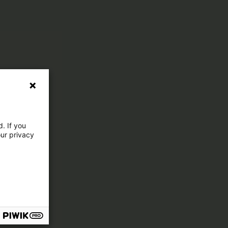
. If you
our privacy