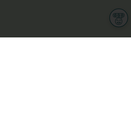
Informationen
Nutzungsbedingungen
Allgemeine Geschäftsbedingungen
Datenschutz
iness
Meine Rechte DSGVO
t
Cookies-Einstellungen
Gewerblich
Handel
Hotel, Restaurant, Wirtshaus
rt und Wellness