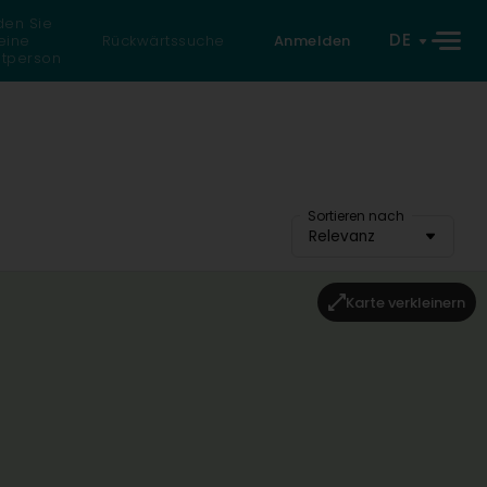
den Sie
DE
eine
Rückwärtssuche
Anmelden
atperson
Sortieren nach
Relevanz
Karte verkleinern