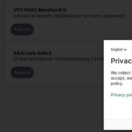
UTC HVAC Benelux B.V.
2 Route de Remich
L-5650
Mondorf-les-Bains (Munneref)
Route
English
K&A Luxb SARLS
20 Rue de Hollerich
L-1740
Luxembourg (Lëtzebuerg)
Privac
Route
We collect 
accept, we'
policy.
Privacy po