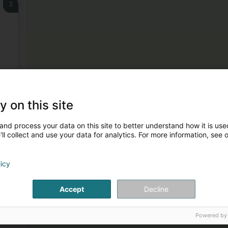
2
3
y on this site
and process your data on this site to better understand how it is used
ll collect and use your data for analytics. For more information, see 
licy
Accept
Decline
Powered by