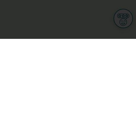
Informationen
Nutzungsbedingungen
Allgemeine Geschäftsbedingungen
Datenschutz
iness
Meine Rechte DSGVO
t
Cookies-Einstellungen
Gewerblich
Handel
Hotel, Restaurant, Wirtshaus
rt und Wellness