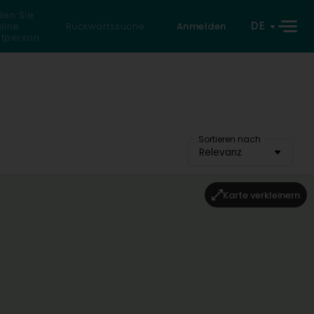
den Sie
DE
eine
Rückwärtssuche
Anmelden
atperson
Sortieren nach
Relevanz
Karte verkleinern