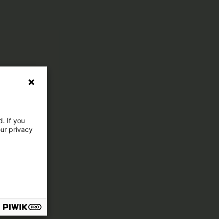
. If you
our privacy