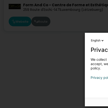
Form And Co - Centre de Forme et Esthétiq
259 Route d'Esch
L-1471
Luxembourg (Lëtzebuerg)
Website
Route
English
Privac
We collect 
accept, we'
policy.
Privacy po