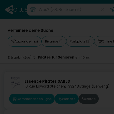
Verfeinere deine Suche
Autour de moi
Bivange
Parkplatz
Online 
(1)
(2)
2
Pilates für Senioren
Ergebnis(se) für
en 40ms
Essence Pilates SARLS
10 Rue Edward Steichen
L-3324
Bivange (Béiweng)
Commander en ligne
Website
Route