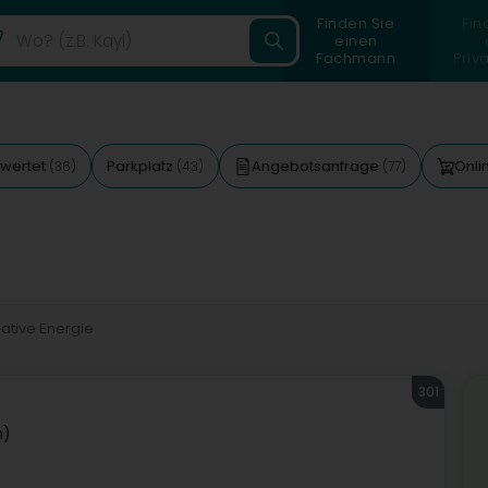
Finden Sie
Fin
einen
Fachmann
Priv
wertet
Parkplatz
Angebotsanfrage
Onli
(36)
(43)
(77)
native Energie
301
n)