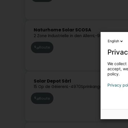
Naturhome Solar SCOSA
2 Zone Industrielle in den Allern
L-9911
Troisvierge
English
Route
Privac
We collect 
accept, we'
policy.
Solar Depot Sàrl
Privacy po
15 Op de Géieren
L-4970
Sprinkange (Sprénkeng)
Route