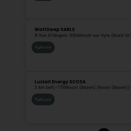
WattSwap SARLS
15 Rue d'Olingen
L-6914
Roodt-sur-Syre (Rued-Sir
Route
Luxlait Energy SCOSA
3 Am Seif
L-7759
Roost (Bissen) (Roost (Bissen))
Route