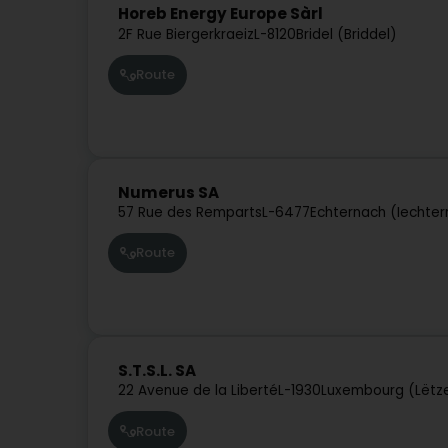
Horeb Energy Europe Sàrl
2F Rue Biergerkraeiz
L-8120
Bridel (Briddel)
Route
Numerus SA
57 Rue des Remparts
L-6477
Echternach (Iechte
Route
S.T.S.L. SA
22 Avenue de la Liberté
L-1930
Luxembourg (Lëtz
Route