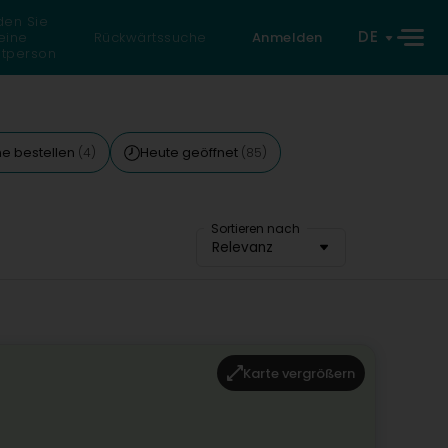
den Sie
DE
eine
Rückwärtssuche
Anmelden
atperson
ne bestellen
Heute geöffnet
(4)
(85)
Sortieren nach
Relevanz
Karte vergrößern