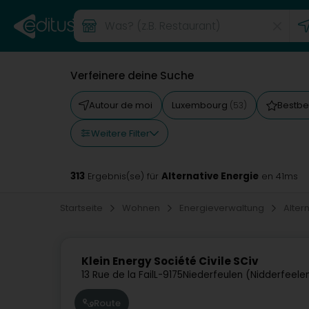
Verfeinere deine Suche
Autour de moi
Luxembourg
Bestbe
(53)
Weitere Filter
313
Alternative Energie
Ergebnis(se) für
en 41ms
Startseite
Wohnen
Energieverwaltung
Alter
Klein Energy Société Civile SCiv
13 Rue de la Fail
L-9175
Niederfeulen (Nidderfeele
Route