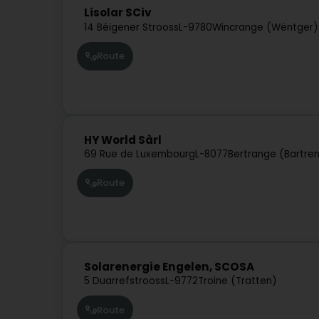
Lisolar SCiv
14 Béigener Strooss
L-9780
Wincrange (Wëntger)
Route
HY World Sàrl
69 Rue de Luxembourg
L-8077
Bertrange (Bartre
Route
Solarenergie Engelen, SCOSA
5 Duarrefstrooss
L-9772
Troine (Tratten)
Route