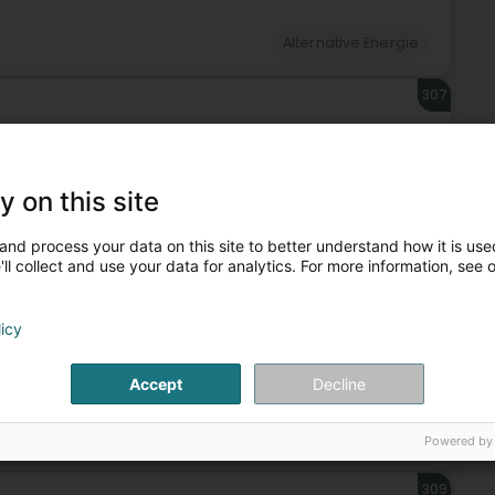
Alternative Energie
307
s (Ëlwen)
y on this site
Alternative Energie
and process your data on this site to better understand how it is used
ll collect and use your data for analytics. For more information, see 
308
licy
Accept
Decline
Alternative Energie
Powered by
309