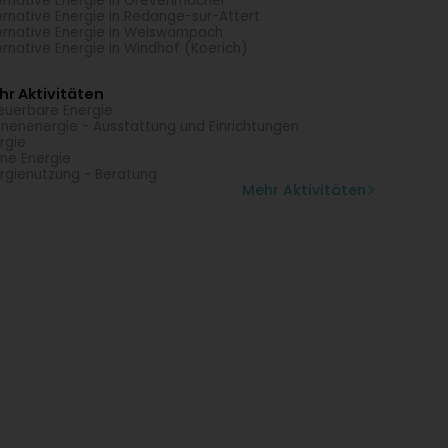
ernative Energie in Grevenmacher
ernative Energie in Redange-sur-Attert
ernative Energie in Weiswampach
ernative Energie in Windhof (Koerich)
r Aktivitäten
euerbare Energie
nenenergie - Ausstattung und Einrichtungen
rgie
ne Energie
rgienutzung - Beratung
Mehr Aktivitäten