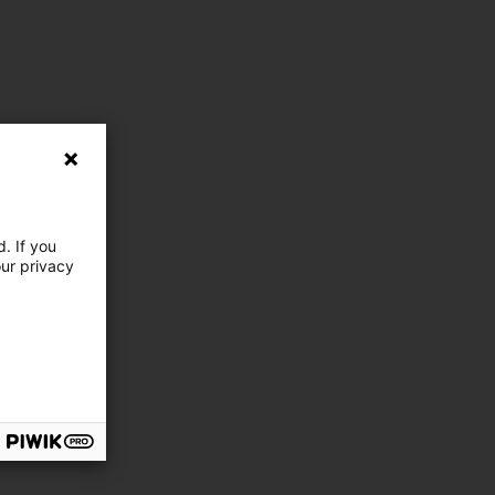
. If you
our privacy