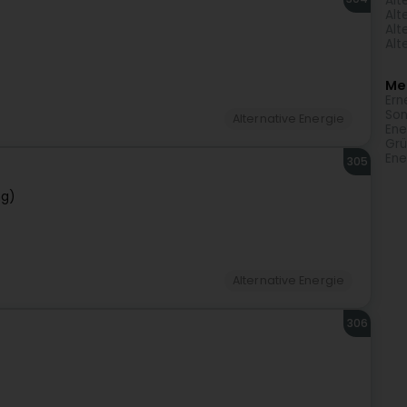
Alt
Alt
Alt
Alt
Meh
Ern
Son
Alternative Energie
Ene
Grü
Ene
305
ng)
Alternative Energie
306