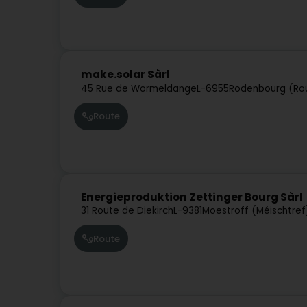
make.solar Sàrl
45 Rue de Wormeldange
L-6955
Rodenbourg (Ro
Route
Energieproduktion Zettinger Bourg Sàrl
31 Route de Diekirch
L-9381
Moestroff (Méischtref
Route