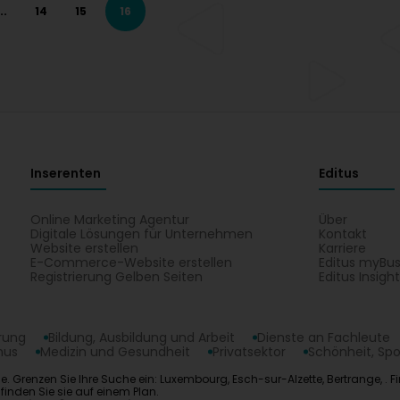
..
14
15
16
Inserenten
Editus
Online Marketing Agentur
Über
Digitale Lösungen für Unternehmen
Kontakt
Website erstellen
Karriere
E-Commerce-Website erstellen
Editus myBus
Registrierung Gelben Seiten
Editus Insigh
erung
Bildung, Ausbildung und Arbeit
Dienste an Fachleute
mus
Medizin und Gesundheit
Privatsektor
Schönheit, Spo
Energie. Grenzen Sie Ihre Suche ein: Luxembourg, Esch-sur-Alzette, Bertrang
inden Sie sie auf einem Plan.