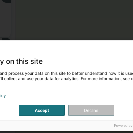
3
y on this site
and process your data on this site to better understand how it is used
ll collect and use your data for analytics. For more information, see 
licy
Accept
Decline
Powered by