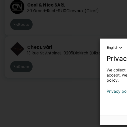
Cool & Nice SARL
30 Grand-Rue
L-9710
Clervaux (Clierf)
Route
Chez L Sàrl
English
13 Rue St Antoine
L-9205
Diekirch (Dikrech)
Privac
Route
We collect 
accept, we'
policy.
Privacy po