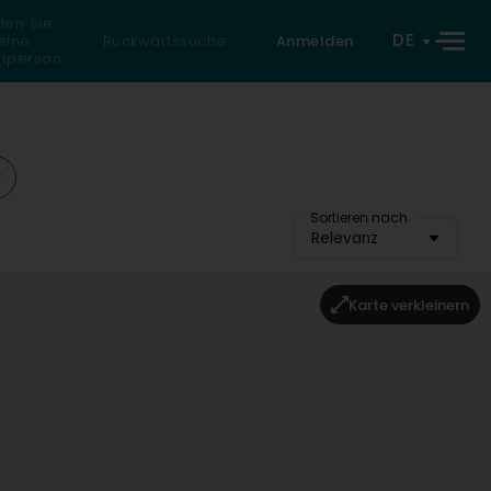
den Sie
DE
eine
Rückwärtssuche
Anmelden
atperson
Sortieren nach
Relevanz
Karte verkleinern