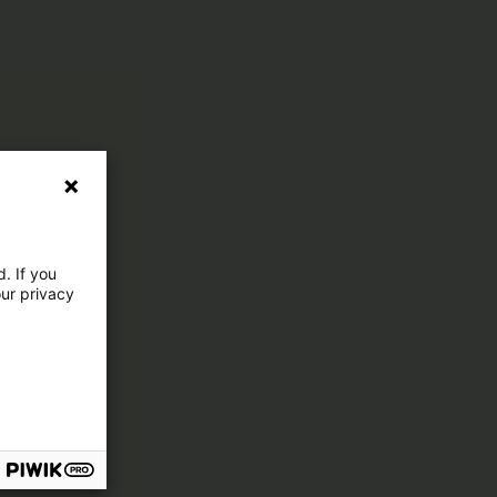
. If you
our privacy