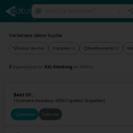
Verfeinere deine Suche
Autour de moi
Capellen
Bestbewertet
Ba
(1)
(1)
3
XXL Kleidung
Ergebnis(se) für
en 335ms
Best Of...
1 Domaine Beaulieu
L-8314
Capellen (Kapellen)
Website
Route