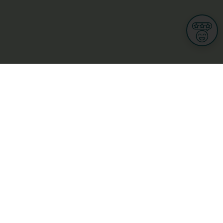
Informationen
Nutzungsbedingungen
Allgemeine Geschäftsbedingungen
Datenschutz
iness
Meine Rechte DSGVO
t
Cookies-Einstellungen
Gewerblich
Handel
Hotel, Restaurant, Wirtshaus
rt und Wellness