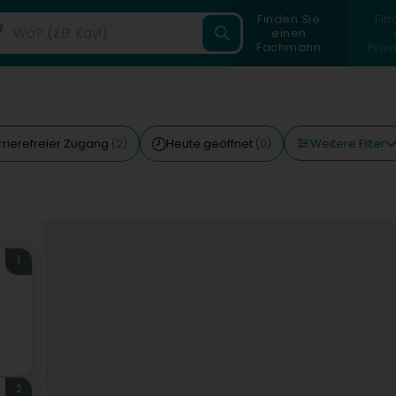
Finden Sie
Fin
einen
Fachmann
Priv
Weitere Filter
rrierefreier Zugang
Heute geöffnet
(2)
(0)
1
2