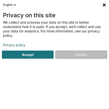
English
DE
Privacy on this site
We collect and process your data on this site to better
Verfeinere deine Suche
understand how it is used. If you accept, we'll collect and use
your data for analytics. For more information, see our privacy
Autour de moi
Grevenmacher
Bestbewertet
(2)
(4)
policy.
23
Fertigbau
Ergebnis(se) für
en 49ms
Privacy policy
Startseite
Wohnen
Bau und Arbeiten
Fertigbau
Accept
Decline
Multigone
11A Avenue de la Porte-Neuve
L-2227
Luxembourg (Lëtzebuerg)