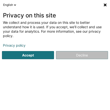
English
DE
Privacy on this site
We collect and process your data on this site to better
Verfeinere deine Suche
understand how it is used. If you accept, we'll collect and use
your data for analytics. For more information, see our privacy
Autour de moi
Barrierefreier Zugang
Heute geöff
(1)
policy.
126
Eingetragener verein in Dudelange
Ergebnis(se) für
en
Privacy policy
53ms
Accept
Decline
Startseite
Öffentlicher Dienst
Eingetragener verein
Dude
121
Grupo De Bombos Amor à Pátria Asbl
6 Rue Grand-Duc Adolphe
L-3412
Dudelange (Diddeleng)
Öffentlicher Dienst