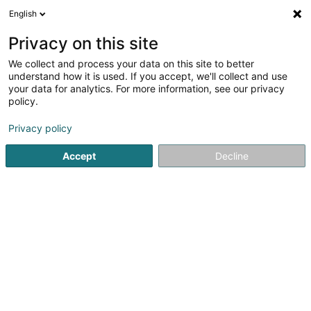
English
DE
Privacy on this site
We collect and process your data on this site to better
Verfeinere deine Suche
understand how it is used. If you accept, we'll collect and use
your data for analytics. For more information, see our privacy
Autour de moi
Barrierefreier Zugang
Heute geöff
(1)
policy.
126
Eingetragener verein in Dudelange
Ergebnis(se) für
en
Privacy policy
42ms
Accept
Decline
Startseite
Öffentlicher Dienst
Eingetragener verein
Dude
61
Société municipale de Gymnastique Union
Dudelange
Rue Ribeschpont
L-3548
Dudelange (Diddeleng)
Öffentlicher Dienst